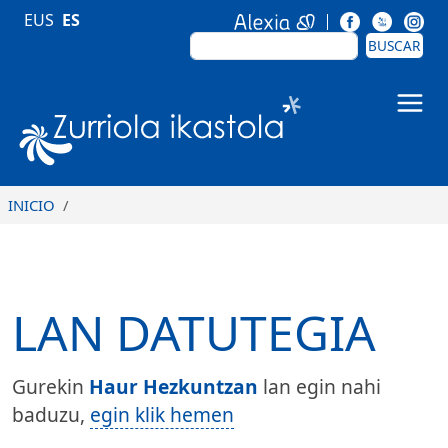
Pasar al contenido principal
EUS
ES
BUSCAR
BUSCAR
Zurriola Ikastola
INICIO
LAN DATUTEGIA
Gurekin
Haur Hezkuntzan
lan egin nahi
baduzu,
egin klik hemen