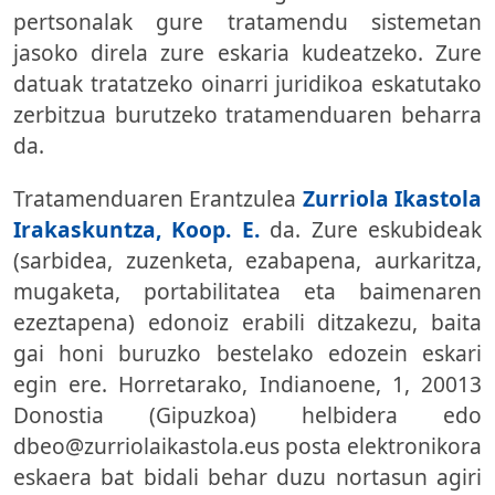
pertsonalak gure tratamendu sistemetan
jasoko direla zure eskaria kudeatzeko. Zure
datuak tratatzeko oinarri juridikoa eskatutako
zerbitzua burutzeko tratamenduaren beharra
da.
Tratamenduaren Erantzulea
Zurriola Ikastola
Irakaskuntza, Koop. E.
da. Zure eskubideak
(sarbidea, zuzenketa, ezabapena, aurkaritza,
mugaketa, portabilitatea eta baimenaren
ezeztapena) edonoiz erabili ditzakezu, baita
gai honi buruzko bestelako edozein eskari
egin ere. Horretarako, Indianoene, 1, 20013
Donostia (Gipuzkoa) helbidera edo
dbeo@zurriolaikastola.eus posta elektronikora
eskaera bat bidali behar duzu nortasun agiri