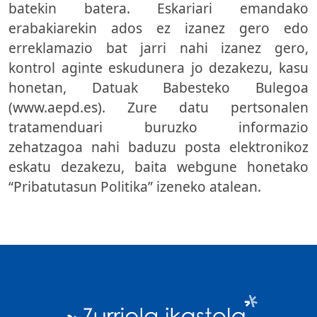
batekin batera. Eskariari emandako
erabakiarekin ados ez izanez gero edo
erreklamazio bat jarri nahi izanez gero,
kontrol aginte eskudunera jo dezakezu, kasu
honetan, Datuak Babesteko Bulegoa
(www.aepd.es). Zure datu pertsonalen
tratamenduari buruzko informazio
zehatzagoa nahi baduzu posta elektronikoz
eskatu dezakezu, baita webgune honetako
“Pribatutasun Politika” izeneko atalean.
Imagen