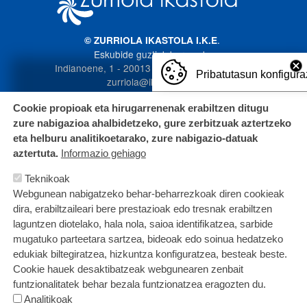
.
© ZURRIOLA IKASTOLA I.K.E
Eskubide guztiak bere esku
Indianoene, 1 - 20013 Donostia. 943 272 587
Pribatutasun konfigura
zurriola@ikastola.eus
Cookie propioak eta hirugarrenenak erabiltzen ditugu
zure nabigazioa ahalbidetzeko, gure zerbitzuak aztertzeko
eta helburu analitikoetarako, zure nabigazio-datuak
aztertuta.
Informazio gehiago
Teknikoak
Webgunean nabigatzeko behar-beharrezkoak diren cookieak
dira, erabiltzaileari bere prestazioak edo tresnak erabiltzen
laguntzen diotelako, hala nola, saioa identifikatzea, sarbide
mugatuko parteetara sartzea, bideoak edo soinua hedatzeko
edukiak biltegiratzea, hizkuntza konfiguratzea, besteak beste.
Cookie hauek desaktibatzeak webgunearen zenbait
funtzionalitatek behar bezala funtzionatzea eragozten du.
Analitikoak