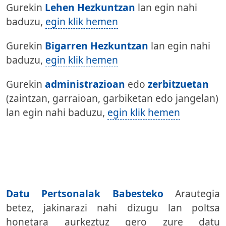
Gurekin
Lehen Hezkuntzan
lan egin nahi
baduzu,
egin klik hemen
Gurekin
Bigarren Hezkuntzan
lan egin nahi
baduzu,
egin klik hemen
Gurekin
administrazioan
edo
zerbitzuetan
(zaintzan, garraioan, garbiketan edo jangelan)
lan egin nahi baduzu,
egin klik hemen
Datu Pertsonalak Babesteko
Arautegia
betez, jakinarazi nahi dizugu lan poltsa
honetara aurkeztuz gero zure datu