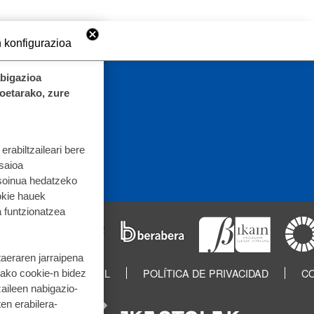
 konfigurazioa
abigazioa
koetarako, zure
rabiltzaileari bere
 saioa
 soinua hedatzeko
okie hauek
 funtzionatzea
taeraren jarraipena
IN
AVISO LEGAL
POLÍTICA DE PRIVACIDAD
CO
tako cookie-n bidez
aileen nabigazio-
ten erabilera-