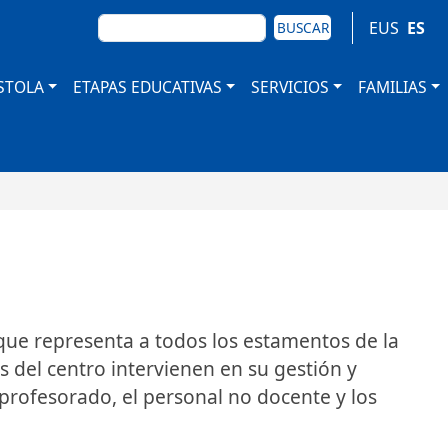
BUSCAR
EUS
ES
BUSCAR
STOLA
ETAPAS EDUCATIVAS
SERVICIOS
FAMILIAS
que representa a todos los estamentos de la
 del centro intervienen en su gestión y
 profesorado, el personal no docente y los