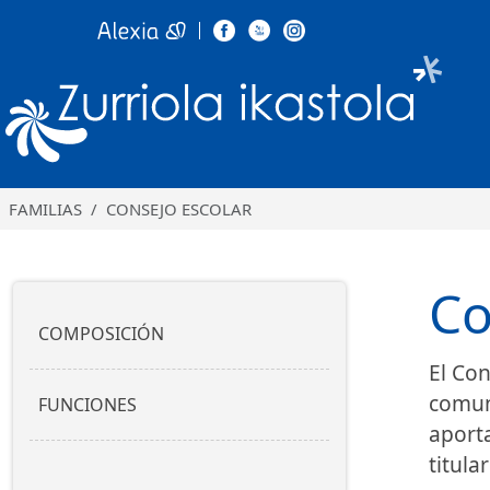
Pasar al contenido principal
Zurr
FAMILIAS
CONSEJO ESCOLAR
Co
Nabigazio nagusia
COMPOSICIÓN
El Con
comuni
FUNCIONES
aporta
titula