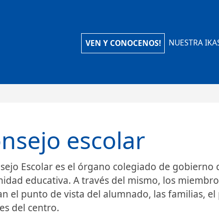
iola Ikastola
NUESTRA IKA
VEN Y CONOCENOS!
nsejo escolar
sejo Escolar es el órgano colegiado de gobierno 
dad educativa. A través del mismo, los miembros
n el punto de vista del alumnado, las familias, el
res del centro.