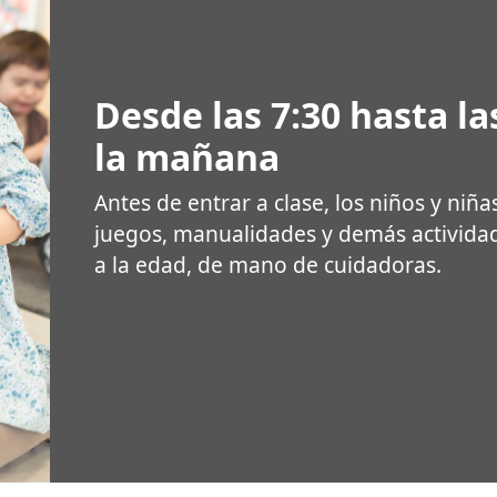
Desde las 7:30 hasta la
la mañana
Antes de entrar a clase, los niños y niña
juegos, manualidades y demás activida
a la edad, de mano de cuidadoras.