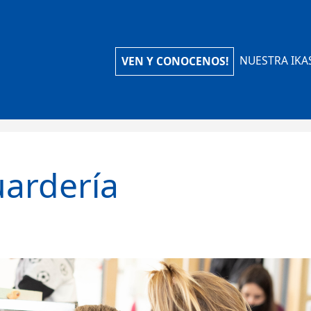
iola Ikastola
NUESTRA IKA
VEN Y CONOCENOS!
ardería