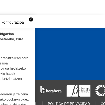
 konfigurazioa
abigazioa
koetarako, zure
rabiltzaileari bere
 saioa
 soinua hedatzeko
okie hauek
 funtzionatzea
taeraren jarraipena
tako cookie-n bidez
IN
AVISO LEGAL
POLÍTICA DE PRIVACIDAD
CO
aileen nabigazio-