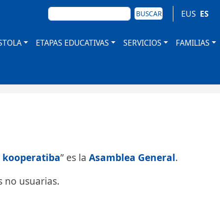
BUSCAR
EUS
ES
BUSCAR
STOLA
ETAPAS EDUCATIVAS
SERVICIOS
FAMILIAS
a kooperatiba
” es la
Asamblea General
.
s no usuarias.