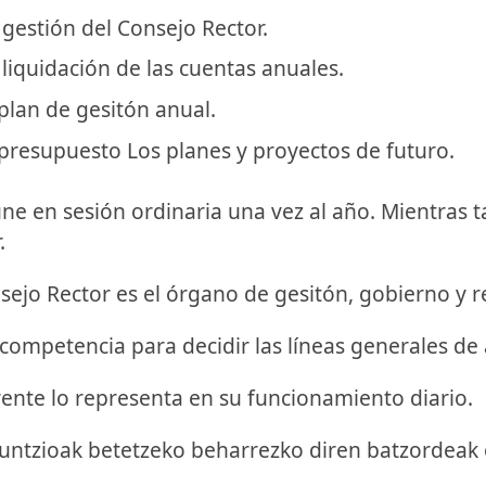
 gestión del Consejo Rector.
 liquidación de las cuentas anuales.
 plan de gesitón anual.
 presupuesto Los planes y proyectos de futuro.
ne en sesión ordinaria una vez al año. Mientras t
.
sejo Rector es el órgano de gesitón, gobierno y 
competencia para decidir las líneas generales de 
ente lo representa en su funcionamiento diario.
untzioak betetzeko beharrezko diren batzordeak 