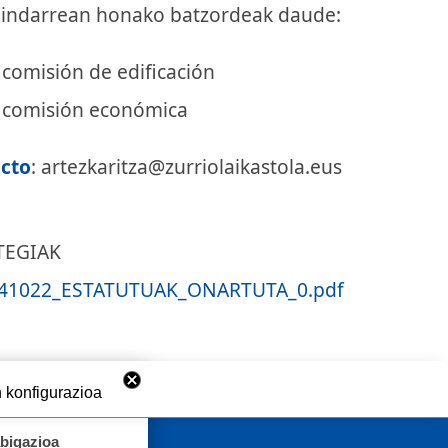
 indarrean honako batzordeak daude:
 comisión de edificación
 comisión económica
cto
: artezkaritza@zurriolaikastola.eus
TEGIAK
41022_ESTATUTUAK_ONARTUTA_0.pdf
 konfigurazioa
abigazioa