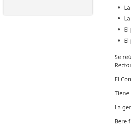
La
La
El
El
Se reú
Rector
El Con
Tiene 
La ger
Bere f