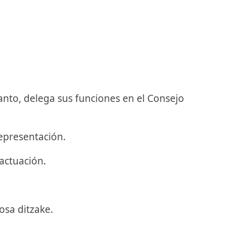
anto, delega sus funciones en el Consejo
representación.
actuación.
osa ditzake.