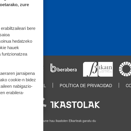
koetarako, zure
rabiltzaileari bere
 saioa
 soinua hedatzeko
okie hauek
 funtzionatzea
taeraren jarraipena
tako cookie-n bidez
IN
AVISO LEGAL
POLÍTICA DE PRIVACIDAD
CO
aileen nabigazio-
ten erabilera-
Webgune hau Ikastolen Elkarteak garatu du