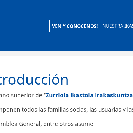
iola Ikastola
NUESTRA IKA
VEN Y CONOCENOS!
troducción
ano superior de “
Zurriola ikastola irakaskuntz
ponen todos las familias socias, las usuarias y la
amblea General, entre otros asume: