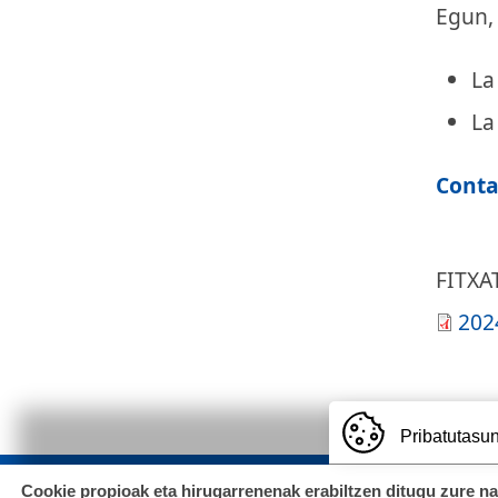
Egun,
La
La
Conta
FITXA
202
Pribatutasun
Cookie propioak eta hirugarrenenak erabiltzen ditugu zure n