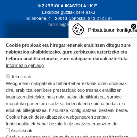
.
© ZURRIOLA IKASTOLA I.K.E
Eskubide guztiak bere esku
Indianoene, 1 - 20013 Donostia. 943 272 587
zurriola@ikastola.eus
Pribatutasun konfigur
Cookie propioak eta hirugarrenenak erabiltzen ditugu zure
nabigazioa ahalbidetzeko, gure zerbitzuak aztertzeko eta
helburu analitikoetarako, zure nabigazio-datuak aztertuta.
Informazio gehiago
Teknikoak
Webgunean nabigatzeko behar-beharrezkoak diren cookieak
dira, erabiltzaileari bere prestazioak edo tresnak erabiltzen
laguntzen diotelako, hala nola, saioa identifikatzea, sarbide
mugatuko parteetara sartzea, bideoak edo soinua hedatzeko
edukiak biltegiratzea, hizkuntza konfiguratzea, besteak beste.
Cookie hauek desaktibatzeak webgunearen zenbait
funtzionalitatek behar bezala funtzionatzea eragozten du.
Analitikoak