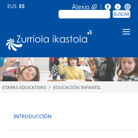
Pasar al contenido principal
EUS
ES
BUSCAR
BUSCAR
Zurriola Ikastola
ETAPAS EDUCATIVAS
EDUCACIÓN INFANTIL
Nabigazio nagusia
INTRODUCCIÓN