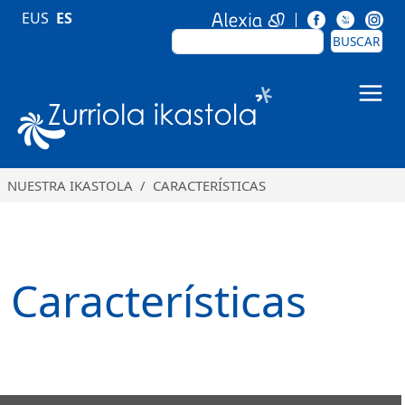
Pasar al contenido principal
EUS
ES
BUSCAR
BUSCAR
Zurriola Ikastola
NUESTRA IKASTOLA
CARACTERÍSTICAS
Características