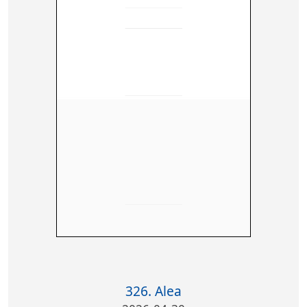
326. Alea