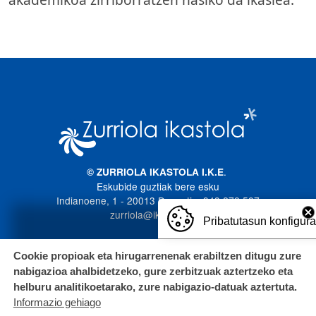
Irudia
.
© ZURRIOLA IKASTOLA I.K.E
Eskubide guztiak bere esku
Indianoene, 1 - 20013 Donostia. 943 272 587
zurriola@ikastola.eus
Pribatutasun konfigur
Cookie propioak eta hirugarrenenak erabiltzen ditugu zure
nabigazioa ahalbidetzeko, gure zerbitzuak aztertzeko eta
helburu analitikoetarako, zure nabigazio-datuak aztertuta.
Informazio gehiago