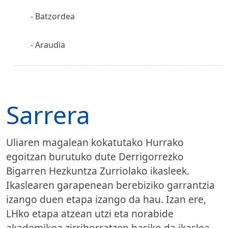
Batzordea
Araudia
Sarrera
Uliaren magalean kokatutako Hurrako
egoitzan burutuko dute Derrigorrezko
Bigarren Hezkuntza Zurriolako ikasleek.
Ikaslearen garapenean berebiziko garrantzia
izango duen etapa izango da hau. Izan ere,
LHko etapa atzean utzi eta norabide
akademikoa zirriborratzen hasiko da ikaslea.