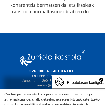
koherentzia bermatzen da, eta ikasleak
transizioa normaltasunez bizitzen du.
Irudia
.
© ZURRIOLA IKASTOLA I.K.E
Eskubide guztiak bere esku
Indianoene, 1 - 20013 Donostia. 943 272 587
Pribatutasun konfigura
zurriola@ikastola.eus
Cookie propioak eta hirugarrenenak erabiltzen ditugu
zure nabigazioa ahalbidetzeko, gure zerbitzuak aztertzeko
eta helburu analitikoetarako, zure nabigazio-datuak