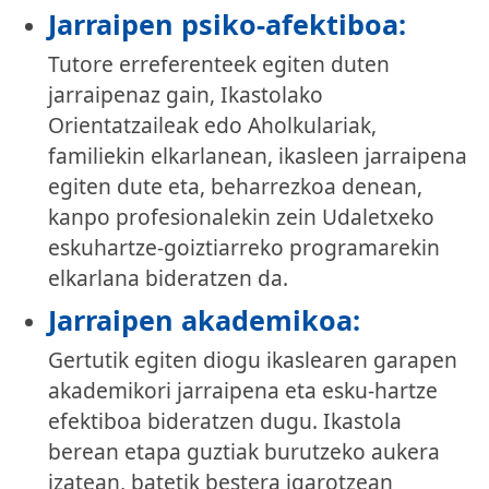
Jarraipen psiko-afektiboa:
Tutore erreferenteek egiten duten
jarraipenaz gain, Ikastolako
Orientatzaileak edo Aholkulariak,
familiekin elkarlanean, ikasleen jarraipena
egiten dute eta, beharrezkoa denean,
kanpo profesionalekin zein Udaletxeko
eskuhartze-goiztiarreko programarekin
elkarlana bideratzen da.
Jarraipen akademikoa:
Gertutik egiten diogu ikaslearen garapen
akademikori jarraipena eta esku-hartze
efektiboa bideratzen dugu. Ikastola
berean etapa guztiak burutzeko aukera
izatean, batetik bestera igarotzean