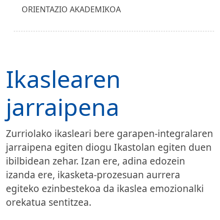
ORIENTAZIO AKADEMIKOA
Ikaslearen
jarraipena
Zurriolako ikasleari bere garapen-integralaren
jarraipena egiten diogu Ikastolan egiten duen
ibilbidean zehar. Izan ere, adina edozein
izanda ere, ikasketa-prozesuan aurrera
egiteko ezinbestekoa da ikaslea emozionalki
orekatua sentitzea.