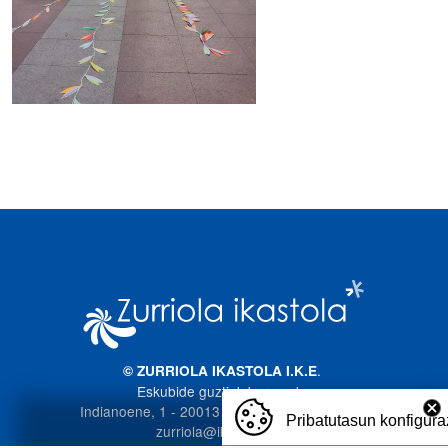
Irudia
.
© ZURRIOLA IKASTOLA I.K.E
Eskubide guztiak bere esku
Indianoene, 1 - 20013 Donostia. 943 272 587
Pribatutasun konfigura
zurriola@ikastola.eus