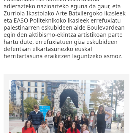
adierazteko nazioarteko eguna da gaur, eta
Zurriola Ikastolako Arte Batxilergoko ikasleek
eta EASO Politeknikoko ikasleek errefuxiatu
palestinarren eskubideen alde Boulevardean
egin den aktibismo-ekintza artistikoan parte
hartu dute, errefuxiatuen giza eskubideen
defentsan elkartasunezko euskal
herritartasuna eraikitzen laguntzeko asmoz.