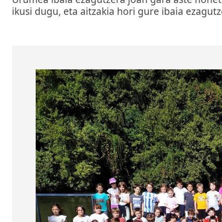
ikusi dugu, eta aitzakia hori gure ibaia ezagu