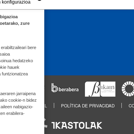
 konfigurazioa
abigazioa
koetarako, zure
rabiltzaileari bere
 saioa
 soinua hedatzeko
okie hauek
 funtzionatzea
taeraren jarraipena
tako cookie-n bidez
IN
AVISO LEGAL
POLÍTICA DE PRIVACIDAD
CO
aileen nabigazio-
ten erabilera-