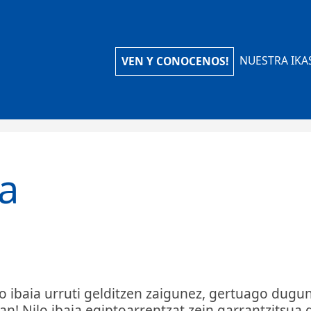
iola Ikastola
NUESTRA IKA
VEN Y CONOCENOS!
a
lo ibaia urruti gelditzen zaigunez, gertuago dugu
n! Nilo ibaia egiptoarrentzat zein garrantzitsua 