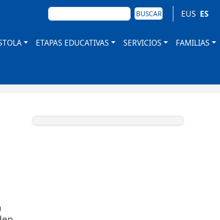
BUSCAR
EUS
ES
BUSCAR
STOLA
ETAPAS EDUCATIVAS
SERVICIOS
FAMILIAS
n
den