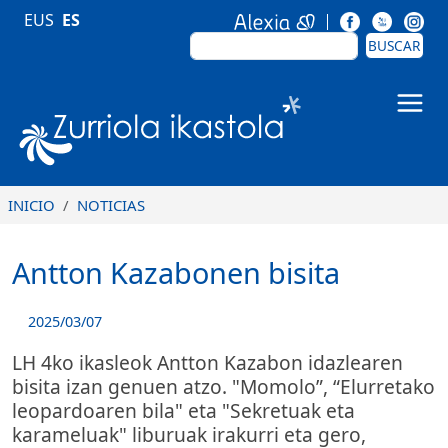
Pasar al contenido principal
EUS
ES
BUSCAR
BUSCAR
Zurriola Ikastola
INICIO
NOTICIAS
Antton Kazabonen bisita
2025/03/07
LH 4ko ikasleok Antton Kazabon idazlearen
bisita izan genuen atzo. "Momolo”, “Elurretako
leopardoaren bila" eta "Sekretuak eta
karameluak" liburuak irakurri eta gero,