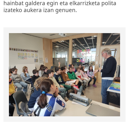
hainbat galdera egin eta elkarrizketa polita
izateko aukera izan genuen.