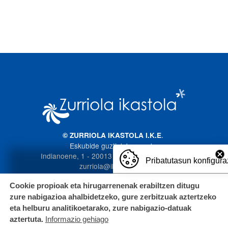
Imagen
.
© ZURRIOLA IKASTOLA I.K.E
Eskubide guztiak bere esku
Indianoene, 1 - 20013 Donostia. 943 272 587
Pribatutasun konfigura
zurriola@ikastola.eus
Cookie propioak eta hirugarrenenak erabiltzen ditugu
zure nabigazioa ahalbidetzeko, gure zerbitzuak aztertzeko
eta helburu analitikoetarako, zure nabigazio-datuak
aztertuta.
Informazio gehiago