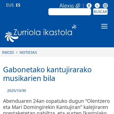
Pasar al contenido principal
EUS
ES
BUSCAR
BUSCAR
Zurriola Ikastola
INICIO
NOTICIAS
Gabonetako kantujirarako
musikarien bila
2025/10/30
Abenduaren 24an ospatuko dugun “Olentzero
eta Mari Domingirekin Kantujiran” kalejiraren
prestaketetan gabiltza, eta aurten Ikastolako