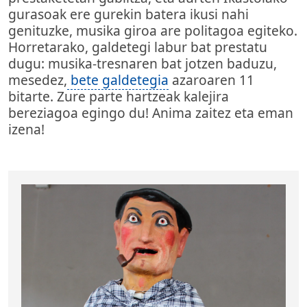
gurasoak ere gurekin batera ikusi nahi
genituzke, musika giroa are politagoa egiteko.
Horretarako, galdetegi labur bat prestatu
dugu: musika-tresnaren bat jotzen baduzu,
mesedez,
bete galdetegia
azaroaren 11
bitarte. Zure parte hartzeak kalejira
bereziagoa egingo du! Anima zaitez eta eman
izena!