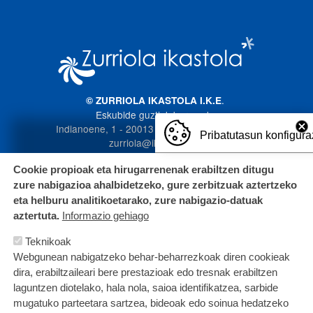
Imagen
.
© ZURRIOLA IKASTOLA I.K.E
Eskubide guztiak bere esku
Indianoene, 1 - 20013 Donostia. 943 272 587
Pribatutasun konfigura
zurriola@ikastola.eus
Cookie propioak eta hirugarrenenak erabiltzen ditugu
zure nabigazioa ahalbidetzeko, gure zerbitzuak aztertzeko
eta helburu analitikoetarako, zure nabigazio-datuak
aztertuta.
Informazio gehiago
Teknikoak
Webgunean nabigatzeko behar-beharrezkoak diren cookieak
dira, erabiltzaileari bere prestazioak edo tresnak erabiltzen
laguntzen diotelako, hala nola, saioa identifikatzea, sarbide
mugatuko parteetara sartzea, bideoak edo soinua hedatzeko