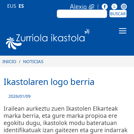
Pasar al contenido principal
EUS
ES
BUSCAR
BUSCAR
Zurriola Ikastola
INICIO
NOTICIAS
Ikastolaren logo berria
2026/01/09
Irailean aurkeztu zuen Ikastolen Elkarteak
marka berria, eta gure marka propioa ere
egokitu dugu, ikastolok modu bateratuan
identifikatuak izan gaitezen eta gure indarrak