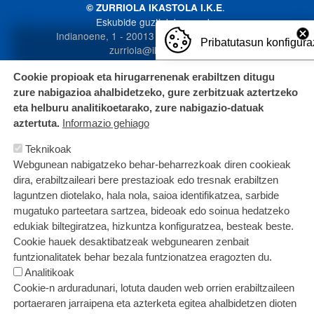
.
© ZURRIOLA IKASTOLA I.K.E
Eskubide guztiak bere esku
Indianoene, 1 - 20013 Donostia. 943 272 587
Pribatutasun konfigura
zurriola@ikastola.eus
Cookie propioak eta hirugarrenenak erabiltzen ditugu
zure nabigazioa ahalbidetzeko, gure zerbitzuak aztertzeko
eta helburu analitikoetarako, zure nabigazio-datuak
aztertuta.
Informazio gehiago
Teknikoak
Webgunean nabigatzeko behar-beharrezkoak diren cookieak
dira, erabiltzaileari bere prestazioak edo tresnak erabiltzen
laguntzen diotelako, hala nola, saioa identifikatzea, sarbide
mugatuko parteetara sartzea, bideoak edo soinua hedatzeko
edukiak biltegiratzea, hizkuntza konfiguratzea, besteak beste.
Cookie hauek desaktibatzeak webgunearen zenbait
funtzionalitatek behar bezala funtzionatzea eragozten du.
Analitikoak
Cookie-n arduradunari, lotuta dauden web orrien erabiltzaileen
portaeraren jarraipena eta azterketa egitea ahalbidetzen dioten