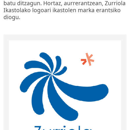
batu ditzagun. Hortaz, aurrerantzean, Zurriola
Ikastolako logoari ikastolen marka erantsiko
diogu.