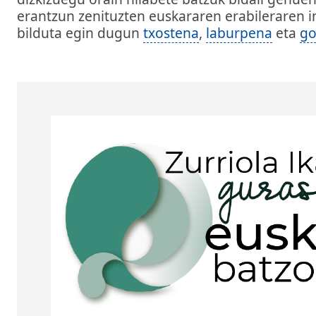
erantzun zenituzten euskararen erabileraren 
bilduta egin dugun
txostena
,
laburpena
eta
go