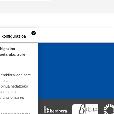
 konfigurazioa
abigazioa
koetarako, zure
rabiltzaileari bere
 saioa
 soinua hedatzeko
okie hauek
 funtzionatzea