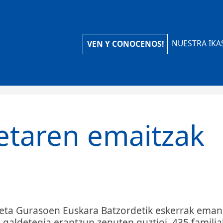
iola Ikastola
NUESTRA IKA
VEN Y CONOCENOS!
etaren emaitzak
, eta Gurasoen Euskara Batzordetik eskerrak eman
 galdetegia erantzun zenuten guztioi. 435 familia