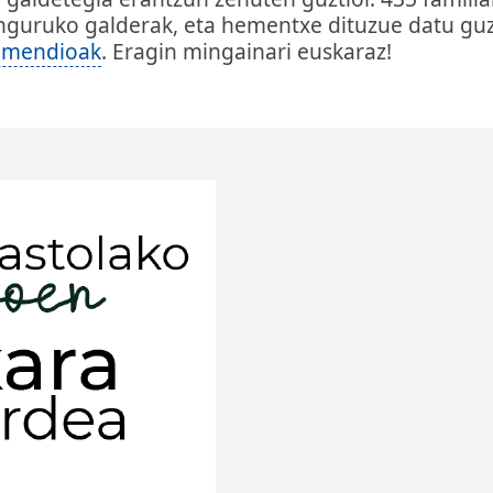
inguruko galderak, eta hementxe dituzue datu guz
mendioak
. Eragin mingainari euskaraz!