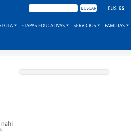
BUSCAR
EUS
ES
BUSCAR
STOLA
ETAPAS EDUCATIVAS
SERVICIOS
FAMILIAS
 nahi
k