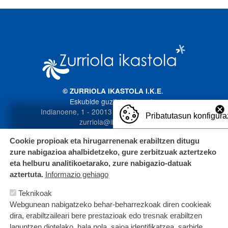
Irudia
.
© ZURRIOLA IKASTOLA I.K.E
Eskubide guztiak bere esku
Indianoene, 1 - 20013 Donostia. 943 272 587
Pribatutasun konfigura
zurriola@ikastola.eus
Cookie propioak eta hirugarrenenak erabiltzen ditugu
zure nabigazioa ahalbidetzeko, gure zerbitzuak aztertzeko
eta helburu analitikoetarako, zure nabigazio-datuak
aztertuta.
Informazio gehiago
Teknikoak
Webgunean nabigatzeko behar-beharrezkoak diren cookieak
dira, erabiltzaileari bere prestazioak edo tresnak erabiltzen
laguntzen diotelako, hala nola, saioa identifikatzea, sarbide