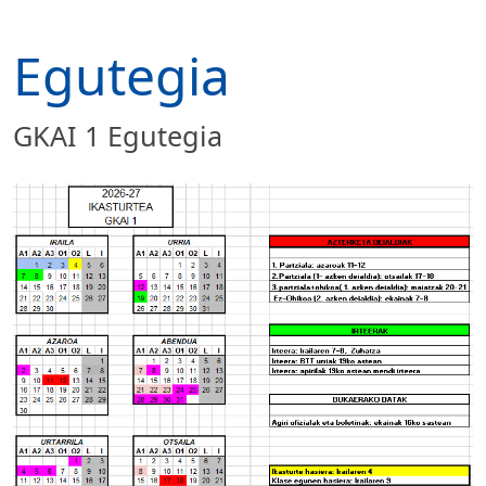
Egutegia
GKAI 1 Egutegia
Irudia