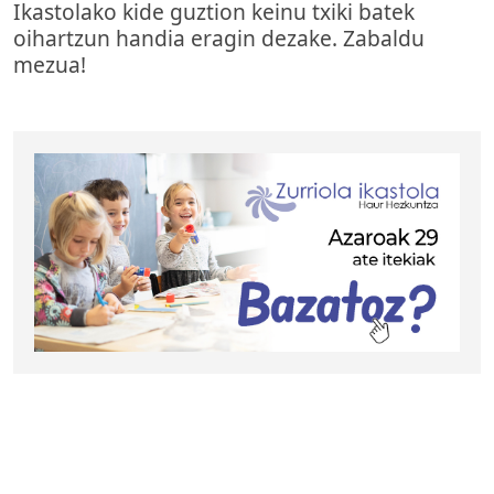
Ikastolako kide guztion keinu txiki batek
oihartzun handia eragin dezake. Zabaldu
mezua!