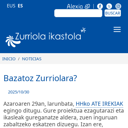
Pasar al contenido principal
EUS
ES
BUSCAR
BUSCAR
Zurriola Ikastola
INICIO
NOTICIAS
Bazatoz Zurriolara?
2025/10/30
Azaroaren 29an, larunbata,
HHko ATE IREKIAK
egingo ditugu. Gure proiektua ezagutarazi eta
ikasleak gureganatze aldera, zuen inguruan
zabaltzeko eskatzen dizuegu. Izan ere,