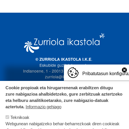
Imagen
.
© ZURRIOLA IKASTOLA I.K.E
Eskubide guztiak bere esku
Indianoene, 1 - 20013 Donostia. 943 272 587
Pribatutasun konfigura
zurriola@ikastola.eus
Cookie propioak eta hirugarrenenak erabiltzen ditugu
zure nabigazioa ahalbidetzeko, gure zerbitzuak aztertzeko
eta helburu analitikoetarako, zure nabigazio-datuak
aztertuta.
Informazio gehiago
Teknikoak
Webgunean nabigatzeko behar-beharrezkoak diren cookieak