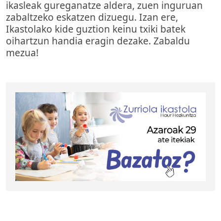
ikasleak gureganatze aldera, zuen inguruan
zabaltzeko eskatzen dizuegu. Izan ere,
Ikastolako kide guztion keinu txiki batek
oihartzun handia eragin dezake. Zabaldu
mezua!