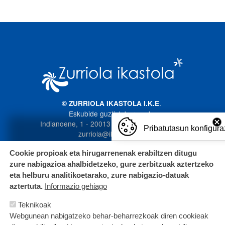
Irudia
.
© ZURRIOLA IKASTOLA I.K.E
Eskubide guztiak bere esku
Indianoene, 1 - 20013 Donostia. 943 272 587
Pribatutasun konfigura
zurriola@ikastola.eus
Cookie propioak eta hirugarrenenak erabiltzen ditugu
zure nabigazioa ahalbidetzeko, gure zerbitzuak aztertzeko
eta helburu analitikoetarako, zure nabigazio-datuak
aztertuta.
Informazio gehiago
Teknikoak
Webgunean nabigatzeko behar-beharrezkoak diren cookieak