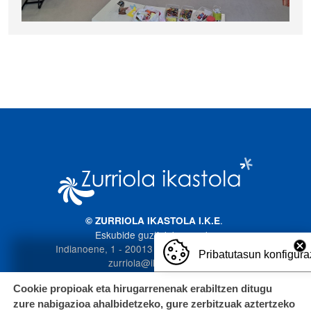
Irudia
.
© ZURRIOLA IKASTOLA I.K.E
Eskubide guztiak bere esku
Indianoene, 1 - 20013 Donostia. 943 272 587
Pribatutasun konfigura
zurriola@ikastola.eus
Cookie propioak eta hirugarrenenak erabiltzen ditugu
zure nabigazioa ahalbidetzeko, gure zerbitzuak aztertzeko