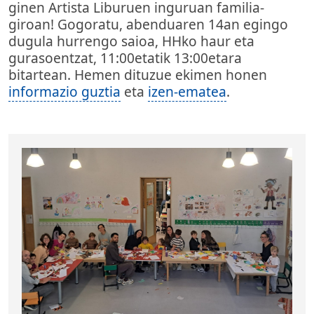
ginen Artista Liburuen inguruan familia-
giroan! Gogoratu, abenduaren 14an egingo
dugula hurrengo saioa, HHko haur eta
gurasoentzat, 11:00etatik 13:00etara
bitartean. Hemen dituzue ekimen honen
informazio guztia
eta
izen-ematea
.