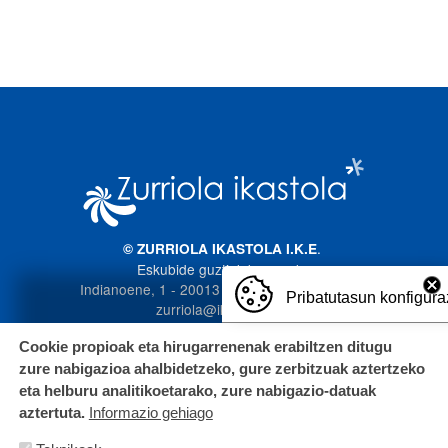
Irudia
.
© ZURRIOLA IKASTOLA I.K.E
Eskubide guztiak bere esku
Indianoene, 1 - 20013 Donostia. 943 272 587
Pribatutasun konfigura
zurriola@ikastola.eus
Cookie propioak eta hirugarrenenak erabiltzen ditugu
zure nabigazioa ahalbidetzeko, gure zerbitzuak aztertzeko
eta helburu analitikoetarako, zure nabigazio-datuak
aztertuta.
Informazio gehiago