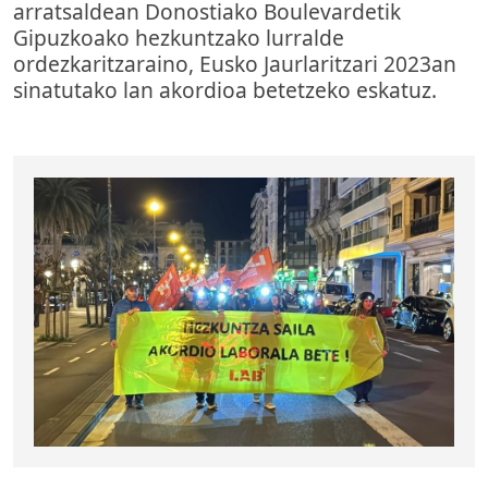
arratsaldean Donostiako Boulevardetik
Gipuzkoako hezkuntzako lurralde
ordezkaritzaraino, Eusko Jaurlaritzari 2023an
sinatutako lan akordioa betetzeko eskatuz.