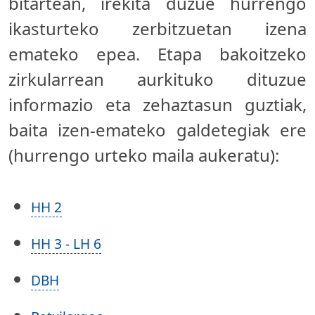
bitartean, irekita duzue hurrengo
ikasturteko zerbitzuetan izena
emateko epea. Etapa bakoitzeko
zirkularrean aurkituko dituzue
informazio eta zehaztasun guztiak,
baita izen-emateko galdetegiak ere
(hurrengo urteko maila aukeratu):
HH 2
HH 3 - LH 6
DBH