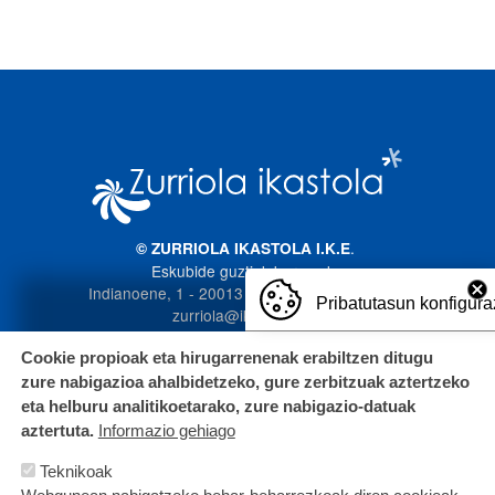
Irudia
.
© ZURRIOLA IKASTOLA I.K.E
Eskubide guztiak bere esku
Indianoene, 1 - 20013 Donostia. 943 272 587
Pribatutasun konfigura
zurriola@ikastola.eus
Cookie propioak eta hirugarrenenak erabiltzen ditugu
zure nabigazioa ahalbidetzeko, gure zerbitzuak aztertzeko
eta helburu analitikoetarako, zure nabigazio-datuak
aztertuta.
Informazio gehiago
Teknikoak