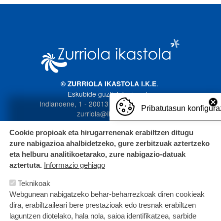
Irudia
.
© ZURRIOLA IKASTOLA I.K.E
Eskubide guztiak bere esku
Indianoene, 1 - 20013 Donostia. 943 272 587
Pribatutasun konfigura
zurriola@ikastola.eus
Cookie propioak eta hirugarrenenak erabiltzen ditugu
zure nabigazioa ahalbidetzeko, gure zerbitzuak aztertzeko
eta helburu analitikoetarako, zure nabigazio-datuak
aztertuta.
Informazio gehiago
Teknikoak
Webgunean nabigatzeko behar-beharrezkoak diren cookieak
dira, erabiltzaileari bere prestazioak edo tresnak erabiltzen
laguntzen diotelako, hala nola, saioa identifikatzea, sarbide