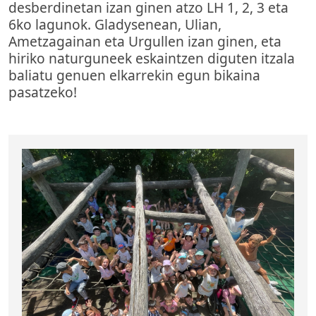
desberdinetan izan ginen atzo LH 1, 2, 3 eta
6ko lagunok. Gladysenean, Ulian,
Ametzagainan eta Urgullen izan ginen, eta
hiriko naturguneek eskaintzen diguten itzala
baliatu genuen elkarrekin egun bikaina
pasatzeko!