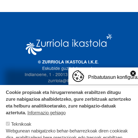
Irudia
.
© ZURRIOLA IKASTOLA I.K.E
Eskubide guztiak bere esku
Indianoene, 1 - 20013 Donostia. 943 272 587
Pribatutasun konfigura
zurriola@ikastola.eus
Cookie propioak eta hirugarrenenak erabiltzen ditugu
zure nabigazioa ahalbidetzeko, gure zerbitzuak aztertzeko
eta helburu analitikoetarako, zure nabigazio-datuak
aztertuta.
Informazio gehiago
Teknikoak
Webgunean nabigatzeko behar-beharrezkoak diren cookieak
dira, erabiltzaileari bere prestazioak edo tresnak erabiltzen