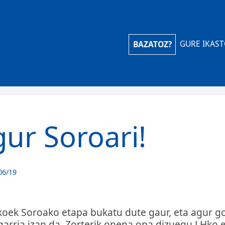
iola Ikastola
GURE IKAS
BAZATOZ?
ur Soroari!
06/19
oek Soroako etapa bukatu dute gaur, eta agur go
arria izan da. Zorterik onena opa dizuegu LHko e