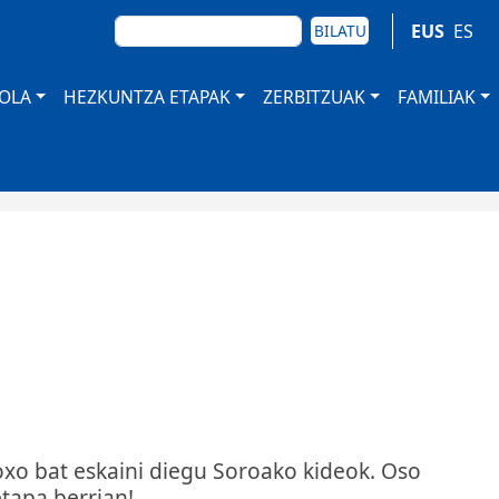
BILATU
EUS
ES
BILATU
TOLA
HEZKUNTZA ETAPAK
ZERBITZUAK
FAMILIAK
xo bat eskaini diegu Soroako kideok. Oso
tapa berrian!