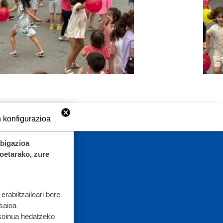
 konfigurazioa
abigazioa
koetarako, zure
rabiltzaileari bere
 saioa
 soinua hedatzeko