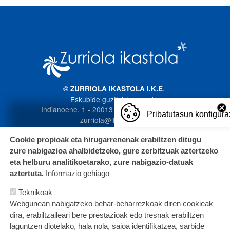
Irudia
.
© ZURRIOLA IKASTOLA I.K.E
Eskubide guztiak bere esku
Indianoene, 1 - 20013 Donostia. 943 272 587
Pribatutasun konfigura
zurriola@ikastola.eus
Cookie propioak eta hirugarrenenak erabiltzen ditugu
zure nabigazioa ahalbidetzeko, gure zerbitzuak aztertzeko
eta helburu analitikoetarako, zure nabigazio-datuak
aztertuta.
Informazio gehiago
Teknikoak
Webgunean nabigatzeko behar-beharrezkoak diren cookieak
dira, erabiltzaileari bere prestazioak edo tresnak erabiltzen
laguntzen diotelako, hala nola, saioa identifikatzea, sarbide