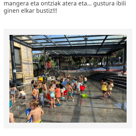
mangera eta ontziak atera eta... gustura ibili
ginen elkar bustiz!!!