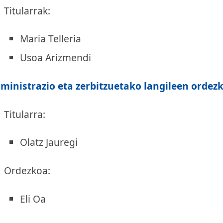
Titularrak:
Maria Telleria
Usoa Arizmendi
ministrazio eta zerbitzuetako langileen ordezk
Titularra:
Olatz Jauregi
Ordezkoa:
Eli Oa