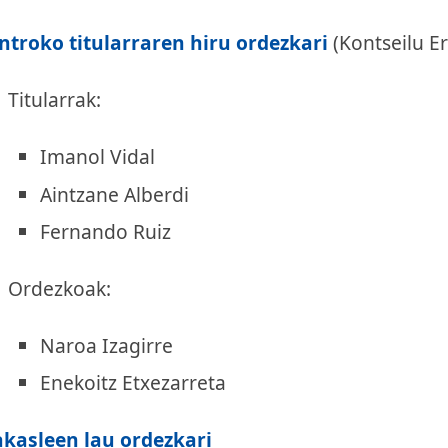
ntroko titularraren hiru ordezkari
(Kontseilu E
Titularrak:
Imanol Vidal
Aintzane Alberdi
Fernando Ruiz
Ordezkoak:
Naroa Izagirre
Enekoitz Etxezarreta
akasleen lau ordezkari