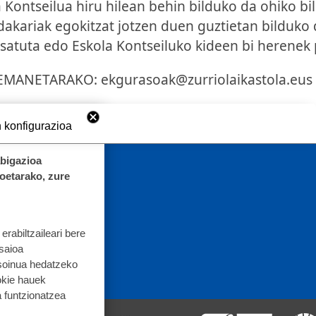
 Kontseilua hiru hilean behin bilduko da ohiko bil
akariak egokitzat jotzen duen guztietan bilduko d
satuta edo Eskola Kontseiluko kideen bi herenek 
MANETARAKO: ekgurasoak@zurriolaikastola.
eus
 konfigurazioa
abigazioa
koetarako, zure
rabiltzaileari bere
 saioa
 soinua hedatzeko
okie hauek
 funtzionatzea