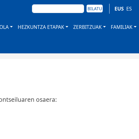
BILATU
EUS
ES
BILATU
TOLA
HEZKUNTZA ETAPAK
ZERBITZUAK
FAMILIAK
ontseiluaren osaera: