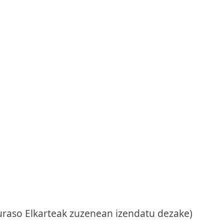
uraso Elkarteak zuzenean izendatu dezake)