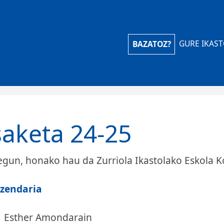
iola Ikastola
GURE IKAS
BAZATOZ?
aketa 24-25
egun, honako hau da Zurriola Ikastolako Eskola K
zendaria
Esther Amondarain