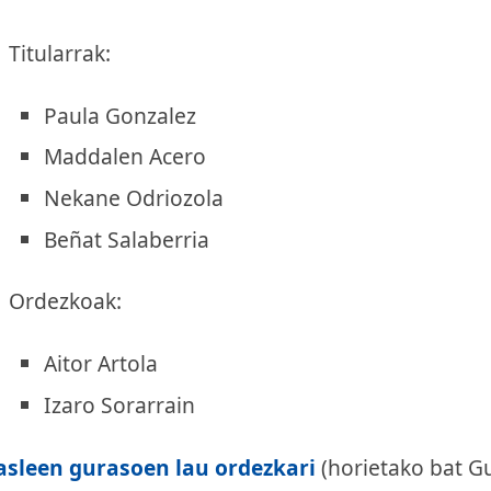
Titularrak:
Paula Gonzalez
Maddalen Acero
Nekane Odriozola
Beñat Salaberria
Ordezkoak:
Aitor Artola
Izaro Sorarrain
asleen gurasoen lau ordezkari
(horietako bat G