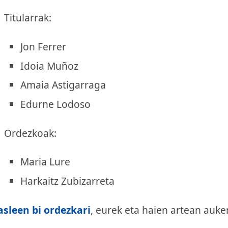
Titularrak:
Jon Ferrer
Idoia Muñoz
Amaia Astigarraga
Edurne Lodoso
Ordezkoak:
Maria Lure
Harkaitz Zubizarreta
asleen bi ordezkari
, eurek eta haien artean auke