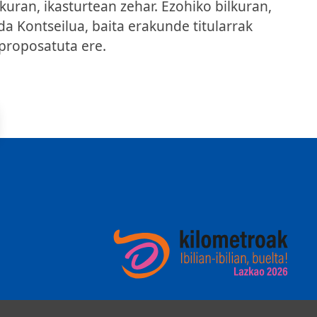
kuran, ikasturtean zehar. Ezohiko bilkuran,
a Kontseilua, baita erakunde titularrak
proposatuta ere.