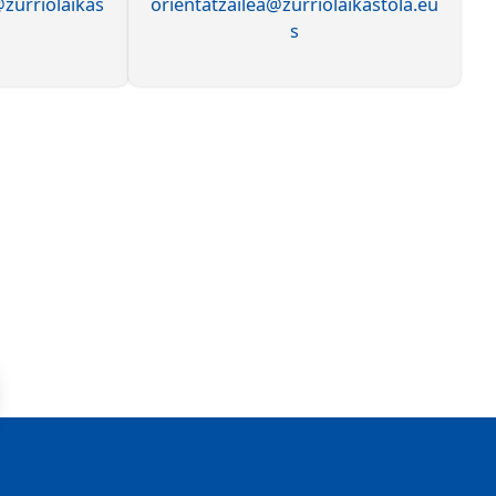
zurriolaikas
orientatzailea@zurriolaikastola.eu
s