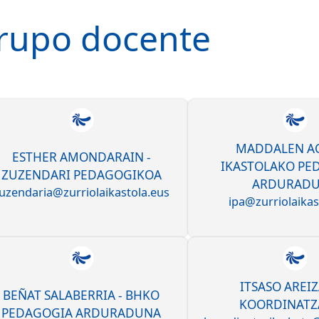
rupo docente
MADDALEN AC
ESTHER AMONDARAIN -
IKASTOLAKO PE
ZUZENDARI PEDAGOGIKOA
ARDURAD
uzendaria@zurriolaikastola.eus
ipa@zurriolaikas
ITSASO AREIZ
BEÑAT SALABERRIA - BHKO
KOORDINATZ
PEDAGOGIA ARDURADUNA