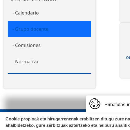
Calendario
Grupo docente
Comisiones
o
Normativa
Pribatutasun
Cookie propioak eta hirugarrenenak erabiltzen ditugu zure n
Imagen
ahalbidetzeko, gure zerbitzuak aztertzeko eta helburu analiti