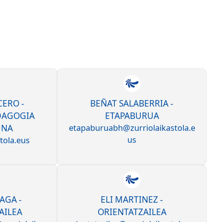
ERO -
BEÑAT SALABERRIA -
DAGOGIA
ETAPABURUA
UNA
etapaburuabh@zurriolaikastola.e
us
tola.eus
AGA -
ELI MARTINEZ -
AILEA
ORIENTATZAILEA