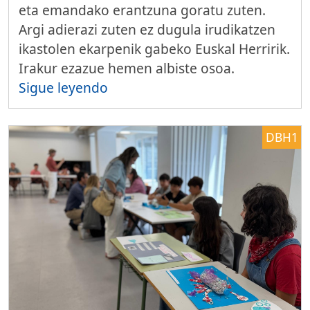
eta emandako erantzuna goratu zuten.
Argi adierazi zuten ez dugula irudikatzen
ikastolen ekarpenik gabeko Euskal Herririk.
Irakur ezazue hemen albiste osoa.
Sigue leyendo
DBH1