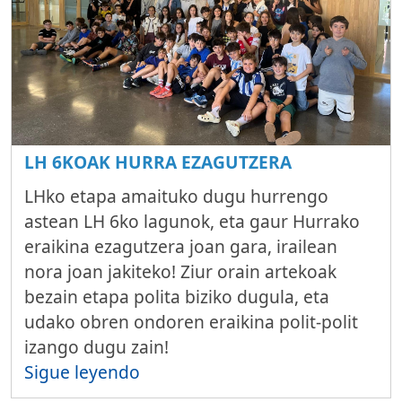
LH 6KOAK HURRA EZAGUTZERA
LHko etapa amaituko dugu hurrengo
astean LH 6ko lagunok, eta gaur Hurrako
eraikina ezagutzera joan gara, irailean
nora joan jakiteko! Ziur orain artekoak
bezain etapa polita biziko dugula, eta
udako obren ondoren eraikina polit-polit
izango dugu zain!
Sigue leyendo