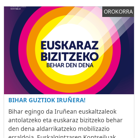
OROKORRA
BIHAR GUZTIOK IRUÑERA!
Bihar egingo da Iruñean euskaltzaleok
antolatzeko eta euskaraz bizitzeko behar
den dena aldarrikatzeko mobilizazio
erraldoia, Euskalgintzaren Kontseiluak