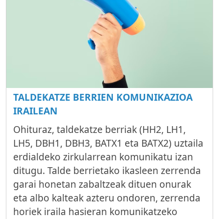
TALDEKATZE BERRIEN KOMUNIKAZIOA
IRAILEAN
Ohituraz, taldekatze berriak (HH2, LH1,
LH5, DBH1, DBH3, BATX1 eta BATX2) uztaila
erdialdeko zirkularrean komunikatu izan
ditugu. Talde berrietako ikasleen zerrenda
garai honetan zabaltzeak dituen onurak
eta albo kalteak azteru ondoren, zerrenda
horiek iraila hasieran komunikatzeko