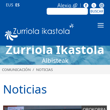
Pasar al contenido principal
EUS
ES
BUSCAR
BUSCAR
Zurriola Ikastola
Zurriola Ikastola
Albisteak
COMUNICACIÓN
NOTICIAS
Noticias
OROKORRA