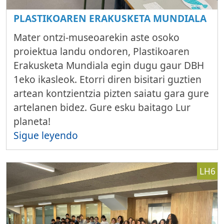
PLASTIKOAREN ERAKUSKETA MUNDIALA
Mater ontzi-museoarekin aste osoko
proiektua landu ondoren, Plastikoaren
Erakusketa Mundiala egin dugu gaur DBH
1eko ikasleok. Etorri diren bisitari guztien
artean kontzientzia pizten saiatu gara gure
artelanen bidez. Gure esku baitago Lur
planeta!
Sigue leyendo
LH6