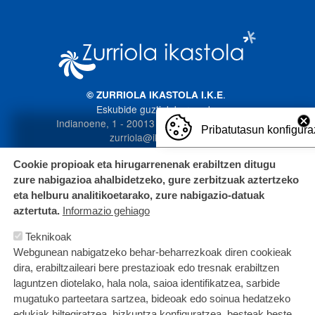
Imagen
.
© ZURRIOLA IKASTOLA I.K.E
Eskubide guztiak bere esku
Indianoene, 1 - 20013 Donostia. 943 272 587
Pribatutasun konfigura
zurriola@ikastola.eus
Cookie propioak eta hirugarrenenak erabiltzen ditugu
zure nabigazioa ahalbidetzeko, gure zerbitzuak aztertzeko
eta helburu analitikoetarako, zure nabigazio-datuak
aztertuta.
Informazio gehiago
Teknikoak
Webgunean nabigatzeko behar-beharrezkoak diren cookieak
dira, erabiltzaileari bere prestazioak edo tresnak erabiltzen
laguntzen diotelako, hala nola, saioa identifikatzea, sarbide
mugatuko parteetara sartzea, bideoak edo soinua hedatzeko
edukiak biltegiratzea, hizkuntza konfiguratzea, besteak beste.