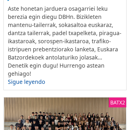
Aste honetan jarduera osagarriei leku
berezia egin diegu DBHn. Bizikleten
mantenu-tailerrak, sokasaltoa euskaraz,
dantza tailerrak, padel txapelketa, piragua-
ikastaroak, sorospen-ikastaroa, trafiko-
istripuen prebentziorako lanketa, Euskara
Batzordekoek antolaturiko jolasak…
Denetik egin dugu! Hurrengo astean
gehiago!
Sigue leyendo
BATX2