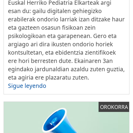
Euskal Herriko Pediatria Elkarteak argi
esan du: gailu digitalen gehiegizko
erabilerak ondorio larriak izan ditzake haur
eta gazteen osasun fisikoan zein
psikologikoan eta garapenean. Gero eta
argiago ari dira ikusten ondorio horiek
kontsultetan, eta ebidentzia zientifikoek
ere hori berresten dute. Ekainaren 3an
egindako jardunaldian azaldu zuten guztia,
eta agiria ere plazaratu zuten.
Sigue leyendo
OROKORRA