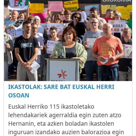
IKASTOLAK: SARE BAT EUSKAL HERRI
OSOAN
Euskal Herriko 115 ikastoletako
lehendakariek agerraldia egin zuten atzo
Hernanin, eta azken boladan ikastolen
inguruan izandako auzien balorazioa egin