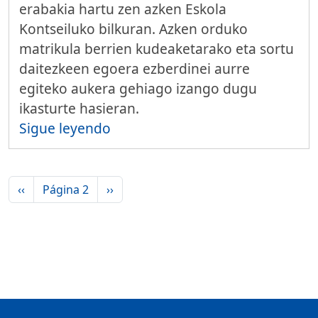
erabakia hartu zen azken Eskola
Kontseiluko bilkuran. Azken orduko
matrikula berrien kudeaketarako eta sortu
daitezkeen egoera ezberdinei aurre
egiteko aukera gehiago izango dugu
ikasturte hasieran.
Sigue leyendo
Paginación
Página anterior
Siguiente página
‹‹
Página 2
››