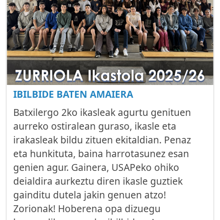
IBILBIDE BATEN AMAIERA
Batxilergo 2ko ikasleak agurtu genituen
aurreko ostiralean guraso, ikasle eta
irakasleak bildu zituen ekitaldian. Penaz
eta hunkituta, baina harrotasunez esan
genien agur. Gainera, USAPeko ohiko
deialdira aurkeztu diren ikasle guztiek
gainditu dutela jakin genuen atzo!
Zorionak! Hoberena opa dizuegu