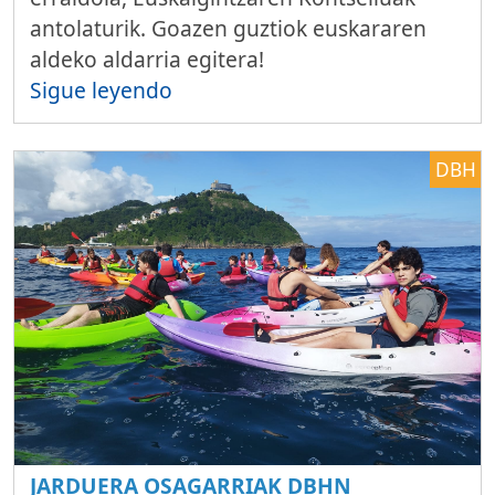
antolaturik. Goazen guztiok euskararen
aldeko aldarria egitera!
Sigue leyendo
DBH
JARDUERA OSAGARRIAK DBHN