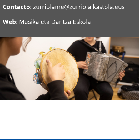
Contacto
:
zurriolame@zurriolaikastola.eus
Web
:
Musika eta Dantza Eskola