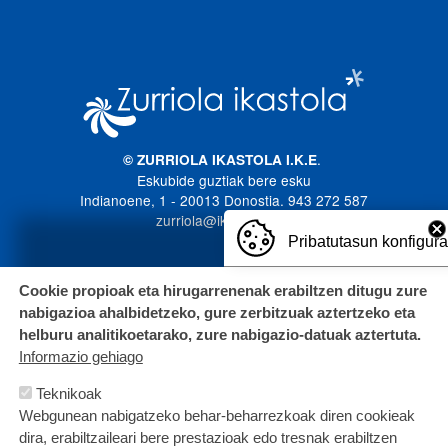
Imagen
.
© ZURRIOLA IKASTOLA I.K.E
Eskubide guztiak bere esku
Indianoene, 1 - 20013 Donostia. 943 272 587
zurriola@ikastola.eus
Pribatutasun konfigur
Cookie propioak eta hirugarrenenak erabiltzen ditugu zure
nabigazioa ahalbidetzeko, gure zerbitzuak aztertzeko eta
helburu analitikoetarako, zure nabigazio-datuak aztertuta.
Informazio gehiago
Teknikoak
Webgunean nabigatzeko behar-beharrezkoak diren cookieak
dira, erabiltzaileari bere prestazioak edo tresnak erabiltzen