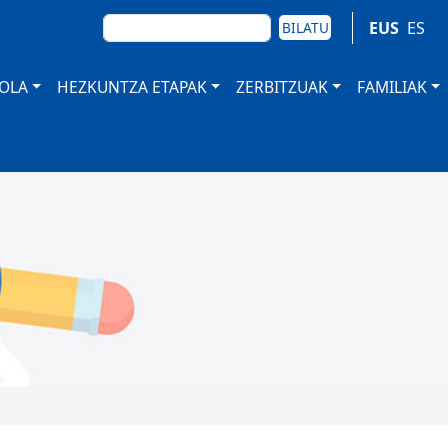
BILATU
EUS
ES
BILATU
TOLA
HEZKUNTZA ETAPAK
ZERBITZUAK
FAMILIAK