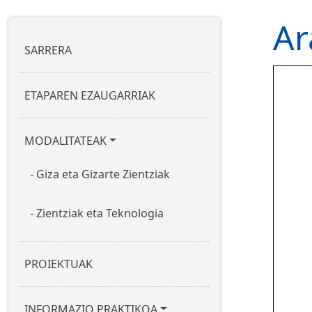
Ar
Nabigazio nagusia
SARRERA
ETAPAREN EZAUGARRIAK
MODALITATEAK
Giza eta Gizarte Zientziak
Zientziak eta Teknologia
PROIEKTUAK
INFORMAZIO PRAKTIKOA