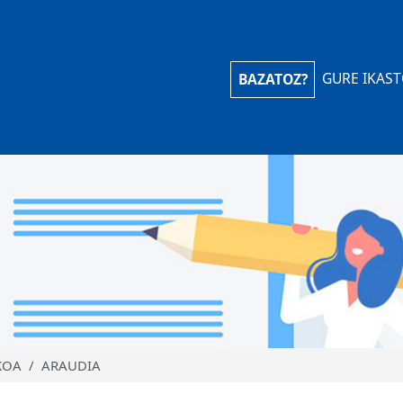
iola Ikastola
GURE IKAS
BAZATOZ?
KOA
ARAUDIA