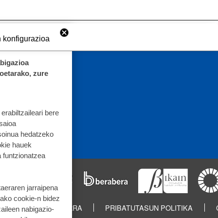
 konfigurazioa
abigazioa
koetarako, zure
rabiltzaileari bere
 saioa
 soinua hedatzeko
okie hauek
 funtzionatzea
taeraren jarraipena
tako cookie-n bidez
GIN
LEGE OHARRA
PRIBATUTASUN POLITIKA
aileen nabigazio-