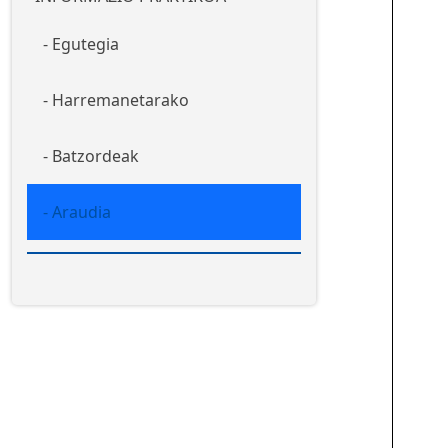
Egutegia
Harremanetarako
Batzordeak
Araudia