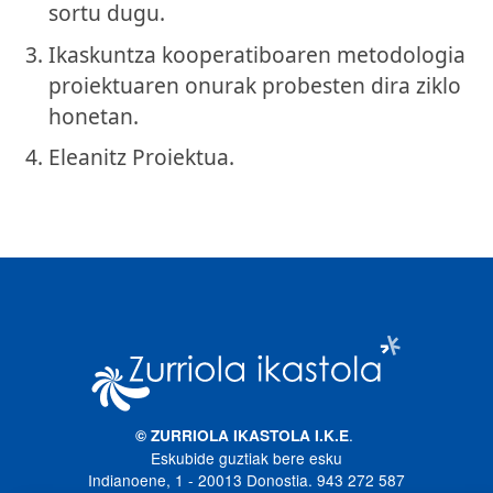
sortu dugu.
Ikaskuntza kooperatiboaren metodologia
proiektuaren onurak probesten dira ziklo
honetan.
Eleanitz Proiektua.
Irudia
.
© ZURRIOLA IKASTOLA I.K.E
Eskubide guztiak bere esku
Indianoene, 1 - 20013 Donostia. 943 272 587