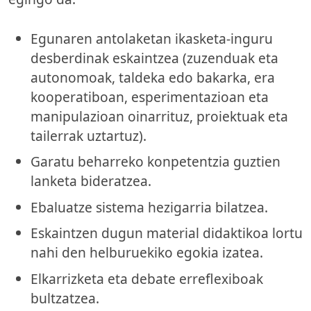
Egunaren antolaketan ikasketa-inguru
desberdinak eskaintzea (zuzenduak eta
autonomoak, taldeka edo bakarka, era
kooperatiboan, esperimentazioan eta
manipulazioan oinarrituz, proiektuak eta
tailerrak uztartuz).
Garatu beharreko konpetentzia guztien
lanketa bideratzea.
Ebaluatze sistema hezigarria bilatzea.
Eskaintzen dugun material didaktikoa lortu
nahi den helburuekiko egokia izatea.
Elkarrizketa eta debate erreflexiboak
bultzatzea.