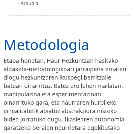
Araudia
Metodologia
Etapa honetan, Haur Hezkuntzan hasitako
aldaketa-metodologikoari jarraipena ematen
diogu hezkuntzaren ikuspegi berritzaile
batean oinarrituz. Batez ere lehen mailatan,
manipulazioa eta esperimentazioan
oinarrituko gara, eta haurraren hurbileko
errealitatetik abiatuz abstrakziora iristeko
bidea jorratuko dugu. Ikaslearen autonomia
garatzeko beraien neurrietara egokitutako