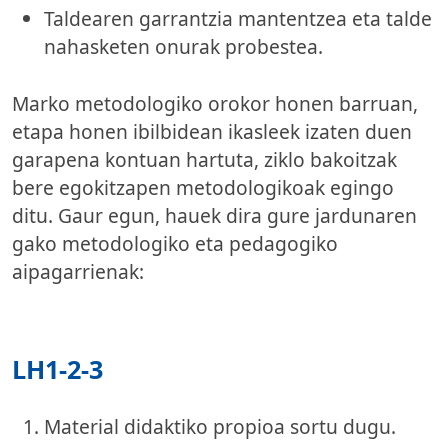
Taldearen garrantzia mantentzea eta talde
nahasketen onurak probestea.
Marko metodologiko orokor honen barruan,
etapa honen ibilbidean ikasleek izaten duen
garapena kontuan hartuta, ziklo bakoitzak
bere egokitzapen metodologikoak egingo
ditu. Gaur egun, hauek dira gure jardunaren
gako metodologiko eta pedagogiko
aipagarrienak:
LH1-2-3
Material didaktiko propioa sortu dugu.