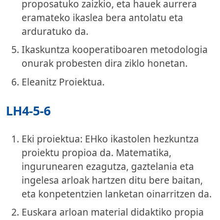
proposatuko zaizkio, eta hauek aurrera
eramateko ikaslea bera antolatu eta
arduratuko da.
Ikaskuntza kooperatiboaren metodologia
onurak probesten dira ziklo honetan.
Eleanitz Proiektua.
LH4-5-6
Eki proiektua: EHko ikastolen hezkuntza
proiektu propioa da. Matematika,
ingurunearen ezagutza, gaztelania eta
ingelesa arloak hartzen ditu bere baitan,
eta konpetentzien lanketan oinarritzen da.
Euskara arloan material didaktiko propia