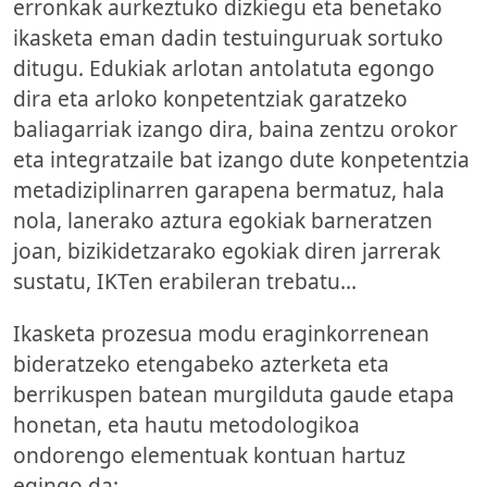
erronkak aurkeztuko dizkiegu eta benetako
ikasketa eman dadin testuinguruak sortuko
ditugu. Edukiak arlotan antolatuta egongo
dira eta arloko konpetentziak garatzeko
baliagarriak izango dira, baina zentzu orokor
eta integratzaile bat izango dute konpetentzia
metadiziplinarren garapena bermatuz, hala
nola, lanerako aztura egokiak barneratzen
joan, bizikidetzarako egokiak diren jarrerak
sustatu, IKTen erabileran trebatu…
Ikasketa prozesua modu eraginkorrenean
bideratzeko etengabeko azterketa eta
berrikuspen batean murgilduta gaude etapa
honetan, eta hautu metodologikoa
ondorengo elementuak kontuan hartuz
egingo da: