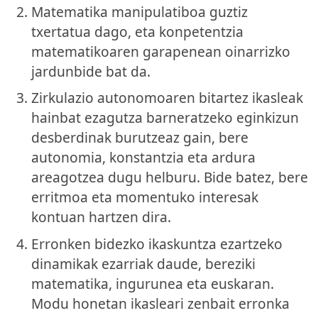
Matematika manipulatiboa guztiz
txertatua dago, eta konpetentzia
matematikoaren garapenean oinarrizko
jardunbide bat da.
Zirkulazio autonomoaren bitartez ikasleak
hainbat ezagutza barneratzeko eginkizun
desberdinak burutzeaz gain, bere
autonomia, konstantzia eta ardura
areagotzea dugu helburu. Bide batez, bere
erritmoa eta momentuko interesak
kontuan hartzen dira.
Erronken bidezko ikaskuntza ezartzeko
dinamikak ezarriak daude, bereziki
matematika, ingurunea eta euskaran.
Modu honetan ikasleari zenbait erronka