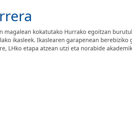
rrera
en magalean kokatutako Hurrako egoitzan burutu
lako ikasleek. Ikaslearen garapenean berebiziko 
re, LHko etapa atzean utzi eta norabide akademiko