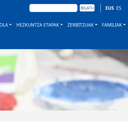
BILATU
EUS
ES
BILATU
TOLA
HEZKUNTZA ETAPAK
ZERBITZUAK
FAMILIAK