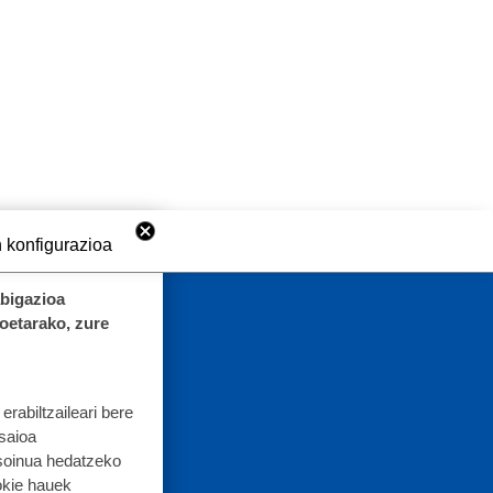
 konfigurazioa
abigazioa
koetarako, zure
rabiltzaileari bere
 saioa
 soinua hedatzeko
okie hauek