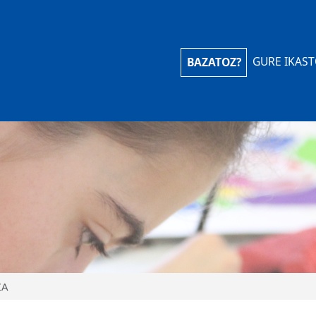
iola Ikastola
GURE IKAS
BAZATOZ?
ZA