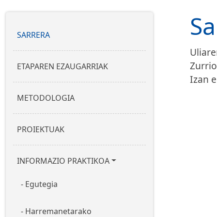
Sa
Nabigazio nagusia
SARRERA
Uliar
Zurrio
ETAPAREN EZAUGARRIAK
Izan e
METODOLOGIA
PROIEKTUAK
INFORMAZIO PRAKTIKOA
Egutegia
Harremanetarako