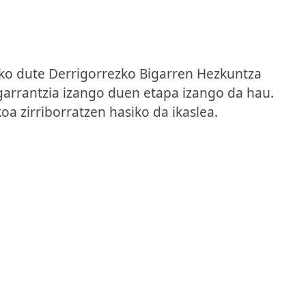
ko dute Derrigorrezko Bigarren Hezkuntza
garrantzia izango duen etapa izango da hau.
a zirriborratzen hasiko da ikaslea.