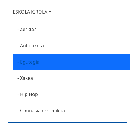
ESKOLA KIROLA
Zer da?
Antolaketa
Egutegia
Xakea
Hip Hop
Gimnasia erritmikoa