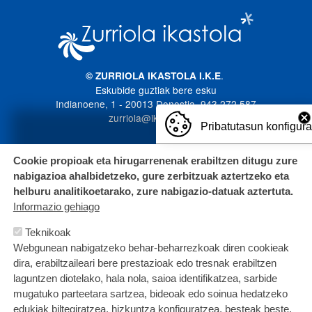
Irudia
.
© ZURRIOLA IKASTOLA I.K.E
Eskubide guztiak bere esku
Indianoene, 1 - 20013 Donostia. 943 272 587
zurriola@ikastola.eus
Pribatutasun konfigur
Cookie propioak eta hirugarrenenak erabiltzen ditugu zure
nabigazioa ahalbidetzeko, gure zerbitzuak aztertzeko eta
helburu analitikoetarako, zure nabigazio-datuak aztertuta.
Informazio gehiago
Teknikoak
Webgunean nabigatzeko behar-beharrezkoak diren cookieak
dira, erabiltzaileari bere prestazioak edo tresnak erabiltzen
laguntzen diotelako, hala nola, saioa identifikatzea, sarbide
mugatuko parteetara sartzea, bideoak edo soinua hedatzeko
edukiak biltegiratzea, hizkuntza konfiguratzea, besteak beste.