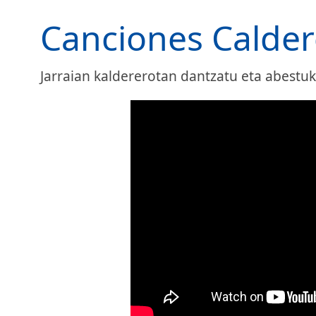
Canciones Calder
Jarraian kaldererotan dantzatu eta abestu