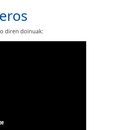
eros
ko diren doinuak: