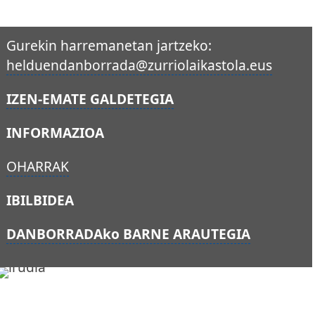
Gurekin harremanetan jartzeko:
helduendanborrada@zurriolaikastola.eus
IZEN-EMATE GALDETEGIA
INFORMAZIOA
OHARRAK
IBILBIDEA
DANBORRADAko BARNE ARAUTEGIA