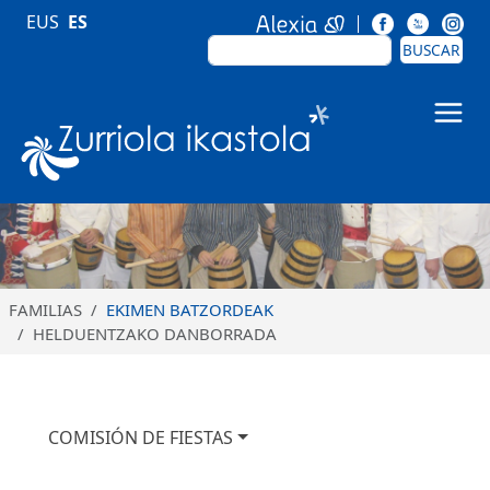
Pasar al contenido principal
EUS
ES
BUSCAR
BUSCAR
Zurriola Ikastola
FAMILIAS
EKIMEN BATZORDEAK
HELDUENTZAKO DANBORRADA
Nabigazio nagusia
COMISIÓN DE FIESTAS