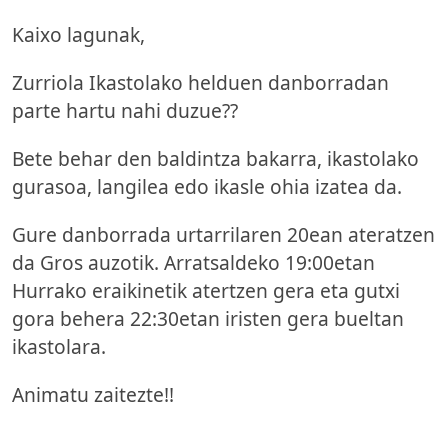
Kaixo lagunak,
Zurriola Ikastolako helduen danborradan
parte hartu nahi duzue??
Bete behar den baldintza bakarra, ikastolako
gurasoa, langilea edo ikasle ohia izatea da.
Gure danborrada urtarrilaren 20ean ateratzen
da Gros auzotik. Arratsaldeko 19:00etan
Hurrako eraikinetik atertzen gera eta gutxi
gora behera 22:30etan iristen gera bueltan
ikastolara.
Animatu zaitezte!!