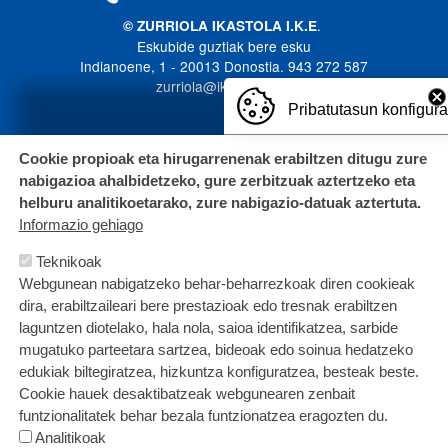
.
© ZURRIOLA IKASTOLA I.K.E
Eskubide guztiak bere esku
Indianoene, 1 - 20013 Donostia. 943 272 587
zurriola@ikastola.eus
Pribatutasun konfigur
Cookie propioak eta hirugarrenenak erabiltzen ditugu zure
nabigazioa ahalbidetzeko, gure zerbitzuak aztertzeko eta
helburu analitikoetarako, zure nabigazio-datuak aztertuta.
Informazio gehiago
Teknikoak
Webgunean nabigatzeko behar-beharrezkoak diren cookieak
dira, erabiltzaileari bere prestazioak edo tresnak erabiltzen
laguntzen diotelako, hala nola, saioa identifikatzea, sarbide
mugatuko parteetara sartzea, bideoak edo soinua hedatzeko
edukiak biltegiratzea, hizkuntza konfiguratzea, besteak beste.
Cookie hauek desaktibatzeak webgunearen zenbait
funtzionalitatek behar bezala funtzionatzea eragozten du.
Analitikoak