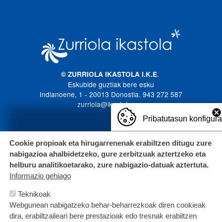
Imagen
.
© ZURRIOLA IKASTOLA I.K.E
Eskubide guztiak bere esku
Indianoene, 1 - 20013 Donostia. 943 272 587
zurriola@ikastola.eus
Pribatutasun konfigur
Cookie propioak eta hirugarrenenak erabiltzen ditugu zure
nabigazioa ahalbidetzeko, gure zerbitzuak aztertzeko eta
helburu analitikoetarako, zure nabigazio-datuak aztertuta.
Informazio gehiago
Teknikoak
Webgunean nabigatzeko behar-beharrezkoak diren cookieak
dira, erabiltzaileari bere prestazioak edo tresnak erabiltzen