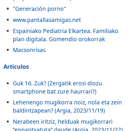
"Generación porno"
www.pantallasamigas.net
Espainiako Pediatria Elkartea. Familiako
plan digitala. Gomendio orokorrak
Macsonrisas
Articulos
Guk 16. Zuk? (Zergatik erosi diozu
smartphone bat zure haurrari?
)
Lehenengo mugikorra noiz, nola eta zein
baldintzapean? (Argia, 2023/11/19)
Nerabeen iritziz, helduak mugikorrari
“engantxatuta” daude (Argia, 2023/11/22)